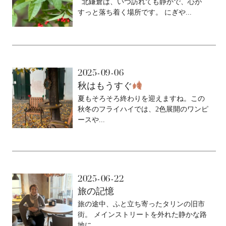
北鎌倉は、いつ訪れても静かで、心が
すっと落ち着く場所です。 にぎや...
2025-09-06
秋はもうすぐ
夏もそろそろ終わりを迎えますね。この
秋冬のフライハイでは、2色展開のワンピ
ースや...
2025-06-22
旅の記憶
旅の途中、ふと立ち寄ったタリンの旧市
街。 メインストリートを外れた静かな路
地に、...