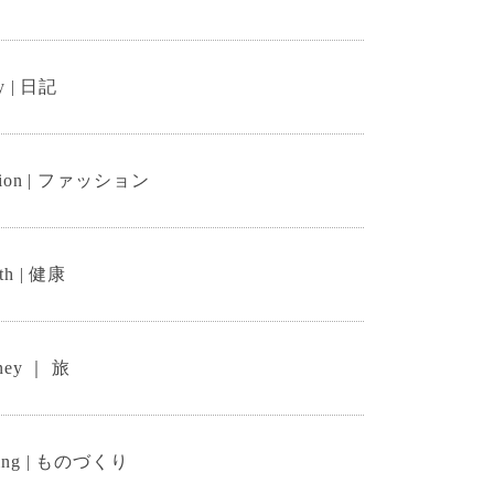
y | 日記
hion | ファッション
th | 健康
rney ｜ 旅
ing | ものづくり