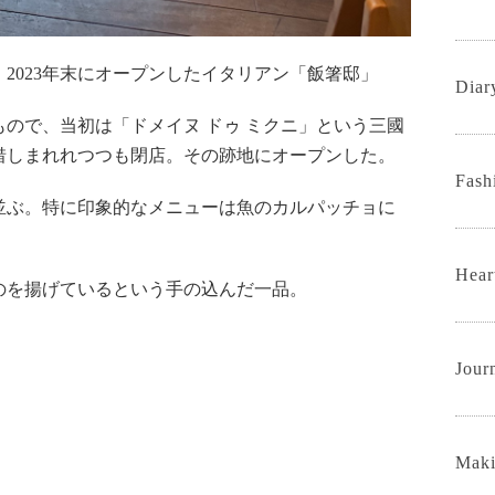
2023年末にオープンしたイタリアン「飯箸邸」
Diar
ので、当初は「ドメイヌ ドゥ ミクニ」という三國
年惜しまれれつつも閉店。その跡地にオープンした。
Fas
並ぶ。特に印象的なメニューは魚のカルパッチョに
Hear
のを揚げているという手の込んだ一品。
Jou
Mak