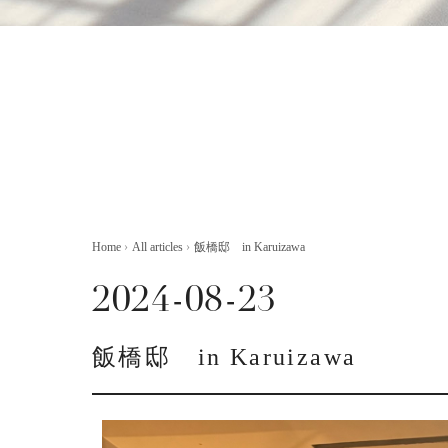
Home
›
All articles
›
飯橋邸 in Karuizawa
2024-08-23
飯橋邸 in Karuizawa