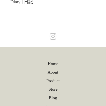
Diary | 日記
Home
About
Product
Store
Blog