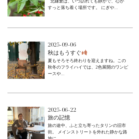
北鎌倉は、いつ訪れても静かで、心が
すっと落ち着く場所です。 にぎや...
2025-09-06
秋はもうすぐ
夏もそろそろ終わりを迎えますね。この
秋冬のフライハイでは、2色展開のワンピ
ースや...
2025-06-22
旅の記憶
旅の途中、ふと立ち寄ったタリンの旧市
街。 メインストリートを外れた静かな路
地に、...